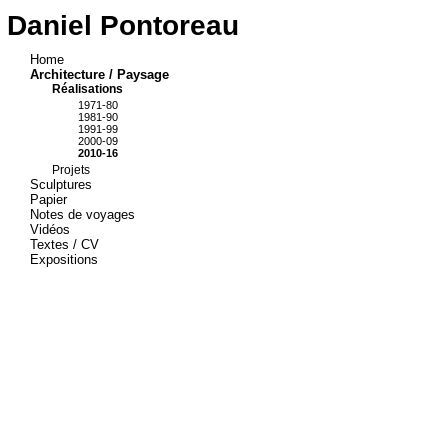
Daniel Pontoreau
Home
Architecture / Paysage
Réalisations
1971-80
1981-90
1991-99
2000-09
2010-16
Projets
Sculptures
Papier
Notes de voyages
Vidéos
Textes / CV
Expositions