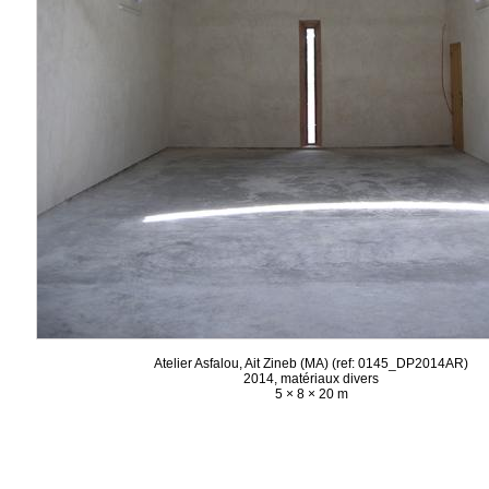
Atelier Asfalou, Ait Zineb (MA) (ref: 0145_DP2014AR)
2014, matériaux divers
5 × 8 × 20 m