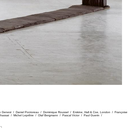
ude Genest / Daniel Pontoreau / Dominique Roussel / Erskine, Hall & Coe, London / Françoise
Chassat / Michel Leprêtre / Olaf Bergmann / Pascal Victor / Paul Guerin /