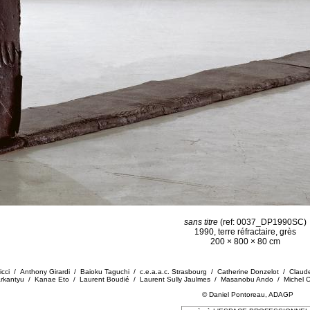
sans titre
(ref: 0037_DP1990SC)
1990, terre réfractaire, grès
200 × 800 × 80 cm
Ricci / Anthony Girardi / Baioku Taguchi / c.e.a.a.c. Strasbourg / Catherine Donzelot / Cla
 Sarkantyu / Kanae Eto / Laurent Boudié / Laurent Sully Jaulmes / Masanobu Ando / Michel 
© Daniel Pontoreau, ADAGP